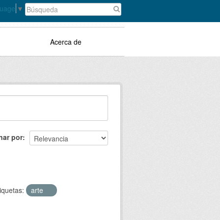
guage
▼
Acerca de
nar por
iquetas:
arte