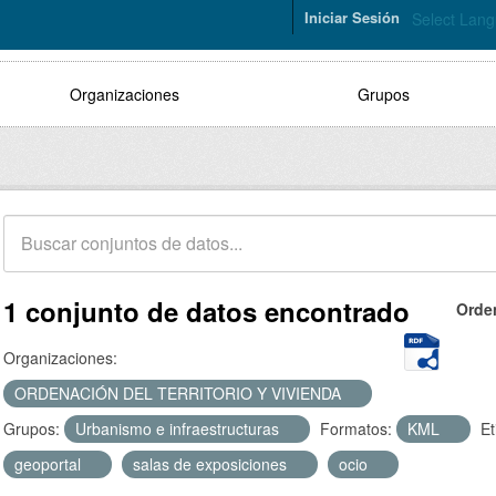
Iniciar Sesión
Select Lan
Organizaciones
Grupos
1 conjunto de datos encontrado
Orde
Organizaciones:
ORDENACIÓN DEL TERRITORIO Y VIVIENDA
Grupos:
Urbanismo e infraestructuras
Formatos:
KML
Et
geoportal
salas de exposiciones
ocio