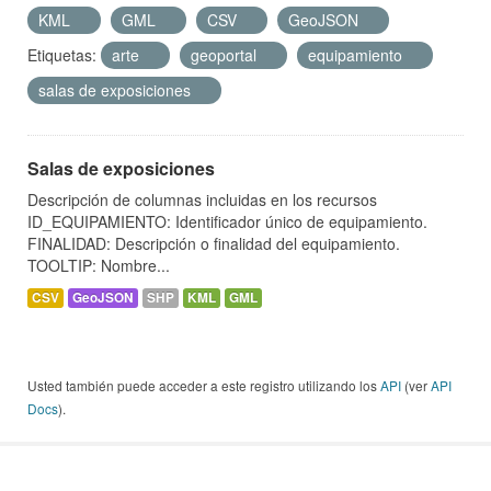
KML
GML
CSV
GeoJSON
Etiquetas:
arte
geoportal
equipamiento
salas de exposiciones
Salas de exposiciones
Descripción de columnas incluidas en los recursos
ID_EQUIPAMIENTO: Identificador único de equipamiento.
FINALIDAD: Descripción o finalidad del equipamiento.
TOOLTIP: Nombre...
CSV
GeoJSON
SHP
KML
GML
Usted también puede acceder a este registro utilizando los
API
(ver
API
Docs
).