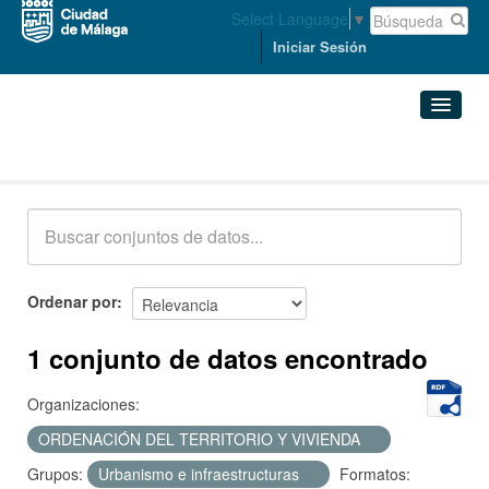
Select Language
▼
Iniciar Sesión
Conjuntos de datos
Conjuntos de datos
Organizaciones
Grupos
Ordenar por
Acerca de
1 conjunto de datos encontrado
Organizaciones:
ORDENACIÓN DEL TERRITORIO Y VIVIENDA
Grupos:
Urbanismo e infraestructuras
Formatos: