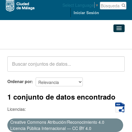
Select Language
▼
Iniciar Sesión
Conjuntos de datos
Conjuntos de datos
Organizaciones
Grupos
Ordenar por
Acerca de
1 conjunto de datos encontrado
Licencias:
Creative Commons Atribución/Reconocimiento 4.0
Licencia Pública Internacional — CC BY 4.0