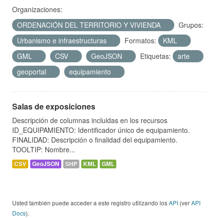
Organizaciones:
ORDENACIÓN DEL TERRITORIO Y VIVIENDA
Grupos:
Urbanismo e infraestructuras
Formatos:
KML
GML
CSV
GeoJSON
Etiquetas:
arte
geoportal
equipamiento
Salas de exposiciones
Descripción de columnas incluidas en los recursos
ID_EQUIPAMIENTO: Identificador único de equipamiento.
FINALIDAD: Descripción o finalidad del equipamiento.
TOOLTIP: Nombre...
CSV
GeoJSON
SHP
KML
GML
Usted también puede acceder a este registro utilizando los
API
(ver
API
Docs
).