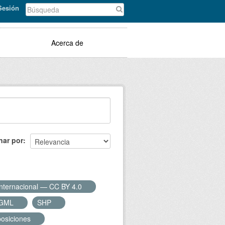
 Sesión
Acerca de
nar por
Internacional — CC BY 4.0
GML
SHP
posiciones