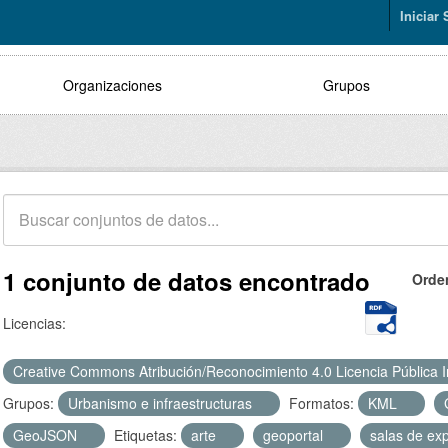
Iniciar
Organizaciones
Grupos
1 conjunto de datos encontrado
Orde
Licencias:
Creative Commons Atribución/Reconocimiento 4.0 Licencia Pública 
Grupos:
Urbanismo e infraestructuras
Formatos:
KML
GeoJSON
Etiquetas:
arte
geoportal
salas de ex