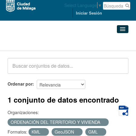
Select Language
▼
Iniciar Sesión
Conjuntos de datos
Conjuntos de datos
Organizaciones
Grupos
Ordenar por
Acerca de
1 conjunto de datos encontrado
Organizaciones:
ORDENACIÓN DEL TERRITORIO Y VIVIENDA
Formatos:
KML
GeoJSON
GML