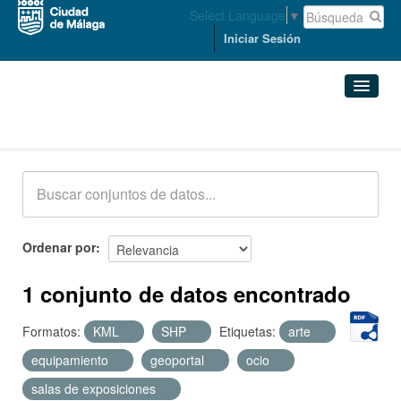
Select Language
▼
Iniciar Sesión
Conjuntos de datos
Conjuntos de datos
Organizaciones
Grupos
Ordenar por
Acerca de
1 conjunto de datos encontrado
Formatos:
KML
SHP
Etiquetas:
arte
equipamiento
geoportal
ocio
salas de exposiciones