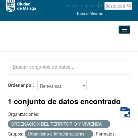
Select Language
▼
Iniciar Sesión
Conjuntos de datos
Conjuntos de datos
Organizaciones
Grupos
Ordenar por
Acerca de
1 conjunto de datos encontrado
Organizaciones:
ORDENACIÓN DEL TERRITORIO Y VIVIENDA
Grupos:
Urbanismo e infraestructuras
Formatos: