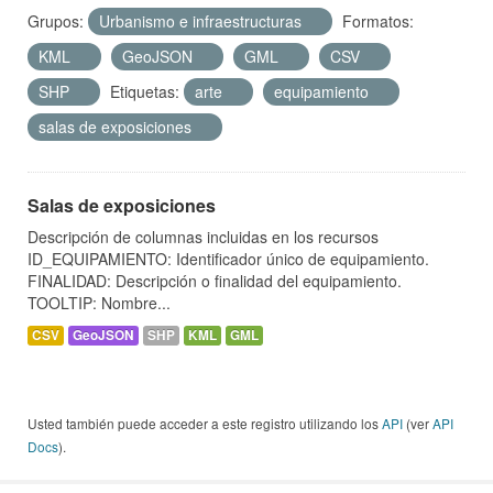
Grupos:
Urbanismo e infraestructuras
Formatos:
KML
GeoJSON
GML
CSV
SHP
Etiquetas:
arte
equipamiento
salas de exposiciones
Salas de exposiciones
Descripción de columnas incluidas en los recursos
ID_EQUIPAMIENTO: Identificador único de equipamiento.
FINALIDAD: Descripción o finalidad del equipamiento.
TOOLTIP: Nombre...
CSV
GeoJSON
SHP
KML
GML
Usted también puede acceder a este registro utilizando los
API
(ver
API
Docs
).