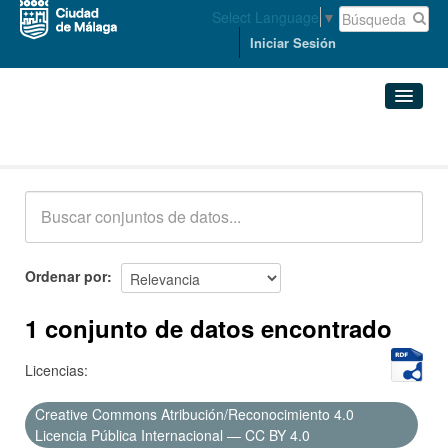
Select Language
▼
Iniciar Sesión
Conjuntos de datos
Conjuntos de datos
Organizaciones
Grupos
Ordenar por
Acerca de
1 conjunto de datos encontrado
Licencias:
Creative Commons Atribución/Reconocimiento 4.0
Licencia Pública Internacional — CC BY 4.0