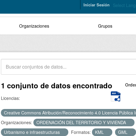
Iniciar Sesión
Select Lan
Organizaciones
Grupos
1 conjunto de datos encontrado
Orde
Licencias:
Creative Commons Atribución/Reconocimiento 4.0 Licencia Pública 
Organizaciones:
ORDENACIÓN DEL TERRITORIO Y VIVIENDA
Urbanismo e infraestructuras
Formatos:
KML
GML