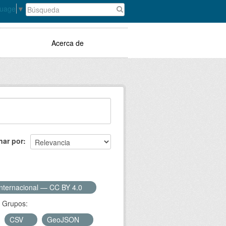
guage
▼
Acerca de
nar por
Internacional — CC BY 4.0
Grupos:
CSV
GeoJSON