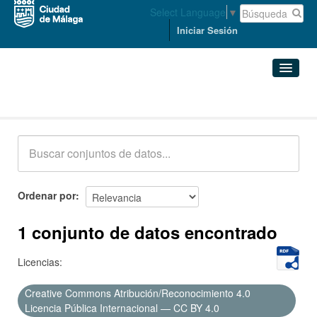
Select Language
▼
Iniciar Sesión
Conjuntos de datos
Conjuntos de datos
Organizaciones
Grupos
Ordenar por
Acerca de
1 conjunto de datos encontrado
Licencias:
Creative Commons Atribución/Reconocimiento 4.0
Licencia Pública Internacional — CC BY 4.0