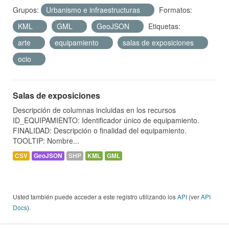
Grupos:
Urbanismo e infraestructuras
Formatos:
KML
GML
GeoJSON
Etiquetas:
arte
equipamiento
salas de exposiciones
ocio
Salas de exposiciones
Descripción de columnas incluidas en los recursos
ID_EQUIPAMIENTO: Identificador único de equipamiento.
FINALIDAD: Descripción o finalidad del equipamiento.
TOOLTIP: Nombre...
CSV
GeoJSON
SHP
KML
GML
Usted también puede acceder a este registro utilizando los
API
(ver
API
Docs
).