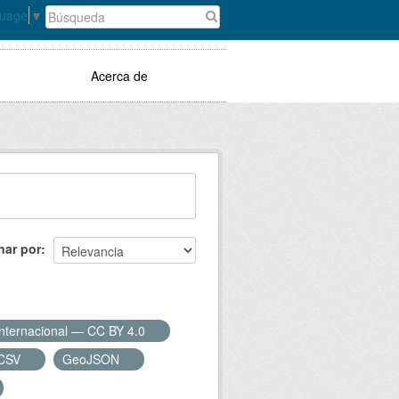
guage
▼
Acerca de
nar por
Internacional — CC BY 4.0
CSV
GeoJSON