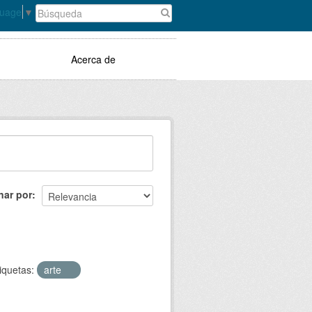
guage
▼
Acerca de
nar por
iquetas:
arte