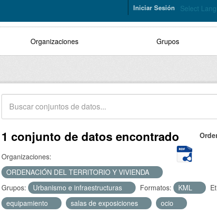
Iniciar Sesión
Select Lan
Organizaciones
Grupos
1 conjunto de datos encontrado
Orde
Organizaciones:
ORDENACIÓN DEL TERRITORIO Y VIVIENDA
Grupos:
Urbanismo e infraestructuras
Formatos:
KML
Et
equipamiento
salas de exposiciones
ocio