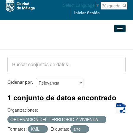
Select Language
▼
Iniciar Sesión
Conjuntos de datos
Conjuntos de datos
Organizaciones
Grupos
Ordenar por
Acerca de
1 conjunto de datos encontrado
Organizaciones:
ORDENACIÓN DEL TERRITORIO Y VIVIENDA
Formatos:
KML
Etiquetas:
arte