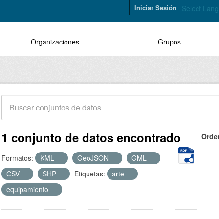
Iniciar Sesión
Select Lan
Organizaciones
Grupos
1 conjunto de datos encontrado
Orde
Formatos:
KML
GeoJSON
GML
CSV
SHP
Etiquetas:
arte
equipamiento