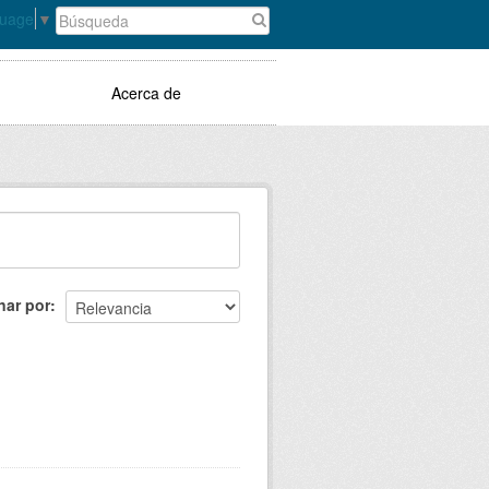
guage
▼
Acerca de
nar por