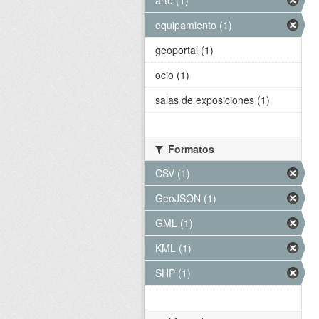
arte (1)
equipamiento (1)
geoportal (1)
ocio (1)
salas de exposiciones (1)
Formatos
CSV (1)
GeoJSON (1)
GML (1)
KML (1)
SHP (1)