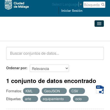
Select Language
▼
Iniciar Sesión
Conjuntos de datos
Conjuntos de datos
Organizaciones
Grupos
Ordenar por
Acerca de
1 conjunto de datos encontrado
Formatos:
KML
GeoJSON
CSV
Etiquetas:
arte
equipamiento
ocio