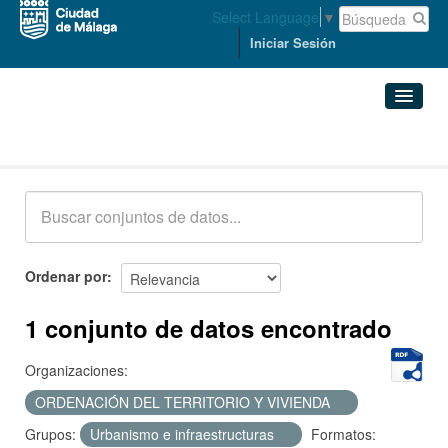
Select Language
▼
Iniciar Sesión
Conjuntos de datos
Conjuntos de datos
Organizaciones
Grupos
Ordenar por
Acerca de
1 conjunto de datos encontrado
Organizaciones:
ORDENACIÓN DEL TERRITORIO Y VIVIENDA
Grupos:
Urbanismo e infraestructuras
Formatos: