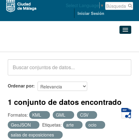
Select Language
▼
Iniciar Sesión
Conjuntos de datos
Conjuntos de datos
Organizaciones
Grupos
Ordenar por
Acerca de
1 conjunto de datos encontrado
Formatos:
KML
GML
CSV
GeoJSON
Etiquetas:
arte
ocio
salas de exposiciones