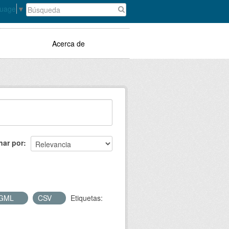
guage
▼
Acerca de
nar por
GML
CSV
Etiquetas: