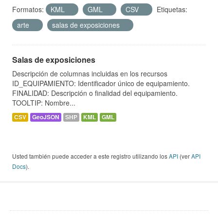
Formatos:
KML
GML
CSV
Etiquetas:
arte
salas de exposiciones
Salas de exposiciones
Descripción de columnas incluidas en los recursos
ID_EQUIPAMIENTO: Identificador único de equipamiento.
FINALIDAD: Descripción o finalidad del equipamiento.
TOOLTIP: Nombre...
CSV
GeoJSON
SHP
KML
GML
Usted también puede acceder a este registro utilizando los
API
(ver
API
Docs
).