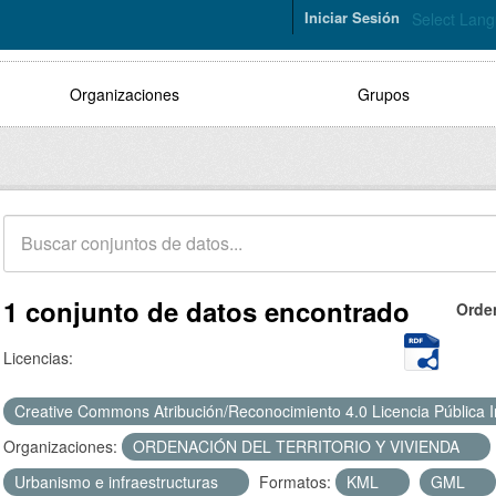
Iniciar Sesión
Select Lan
Organizaciones
Grupos
1 conjunto de datos encontrado
Orde
Licencias:
Creative Commons Atribución/Reconocimiento 4.0 Licencia Pública 
Organizaciones:
ORDENACIÓN DEL TERRITORIO Y VIVIENDA
Urbanismo e infraestructuras
Formatos:
KML
GML