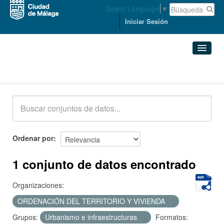
Select Language
▼
Iniciar Sesión
Conjuntos de datos
Conjuntos de datos
Organizaciones
Grupos
Ordenar por
Acerca de
1 conjunto de datos encontrado
Organizaciones:
ORDENACIÓN DEL TERRITORIO Y VIVIENDA
Grupos:
Urbanismo e infraestructuras
Formatos: