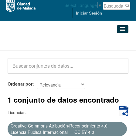
Select Language
▼
Iniciar Sesión
Conjuntos de datos
Conjuntos de datos
Organizaciones
Grupos
Ordenar por
Acerca de
1 conjunto de datos encontrado
Licencias:
Creative Commons Atribución/Reconocimiento 4.0
Licencia Pública Internacional — CC BY 4.0