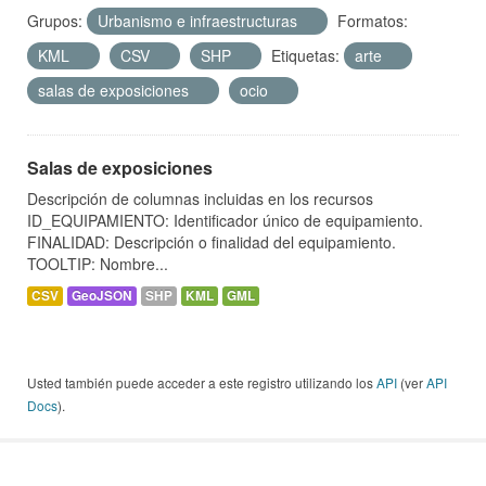
Grupos:
Urbanismo e infraestructuras
Formatos:
KML
CSV
SHP
Etiquetas:
arte
salas de exposiciones
ocio
Salas de exposiciones
Descripción de columnas incluidas en los recursos
ID_EQUIPAMIENTO: Identificador único de equipamiento.
FINALIDAD: Descripción o finalidad del equipamiento.
TOOLTIP: Nombre...
CSV
GeoJSON
SHP
KML
GML
Usted también puede acceder a este registro utilizando los
API
(ver
API
Docs
).