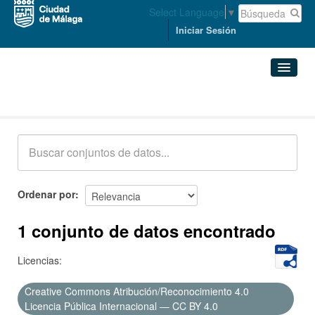
Select Language
▼
Iniciar Sesión
Conjuntos de datos
Conjuntos de datos
Organizaciones
Grupos
Ordenar por
Acerca de
1 conjunto de datos encontrado
Licencias:
Creative Commons Atribución/Reconocimiento 4.0
Licencia Pública Internacional — CC BY 4.0