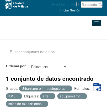
Select Language
▼
Iniciar Sesión
Conjuntos de datos
Conjuntos de datos
Organizaciones
Grupos
Ordenar por
Acerca de
1 conjunto de datos encontrado
Grupos:
Urbanismo e infraestructuras
Formatos:
KML
Etiquetas:
arte
equipamiento
salas de exposiciones