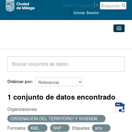
Select Language
▼
Iniciar Sesión
Conjuntos de datos
Conjuntos de datos
Organizaciones
Grupos
Ordenar por
Acerca de
1 conjunto de datos encontrado
Organizaciones:
ORDENACIÓN DEL TERRITORIO Y VIVIENDA
Formatos:
KML
SHP
Etiquetas:
arte