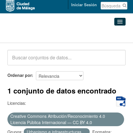
Iniciar Sesión
Conjuntos de datos
Conjuntos de datos
Organizaciones
Grupos
Ordenar por
Acerca de
1 conjunto de datos encontrado
Licencias:
Creative Commons Atribución/Reconocimiento 4.0
Licencia Pública Internacional — CC BY 4.0
Grupos:
Urbanismo e infraestructuras
Formatos: