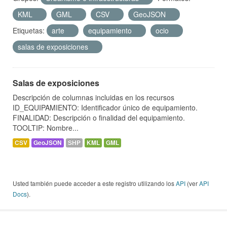
KML
GML
CSV
GeoJSON
Etiquetas:
arte
equipamiento
ocio
salas de exposiciones
Salas de exposiciones
Descripción de columnas incluidas en los recursos
ID_EQUIPAMIENTO: Identificador único de equipamiento.
FINALIDAD: Descripción o finalidad del equipamiento.
TOOLTIP: Nombre...
CSV
GeoJSON
SHP
KML
GML
Usted también puede acceder a este registro utilizando los
API
(ver
API
Docs
).