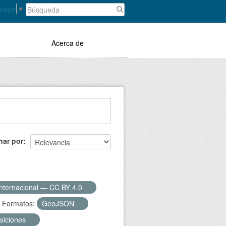
guage
▼
Acerca de
nar por
Internacional — CC BY 4.0
Formatos:
GeoJSON
osiciones