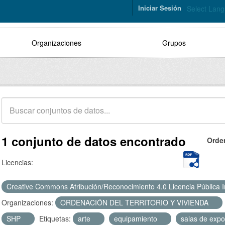
Iniciar Sesión
Select Lan
Organizaciones
Grupos
1 conjunto de datos encontrado
Orde
Licencias:
Creative Commons Atribución/Reconocimiento 4.0 Licencia Pública 
Organizaciones:
ORDENACIÓN DEL TERRITORIO Y VIVIENDA
SHP
Etiquetas:
arte
equipamiento
salas de exp