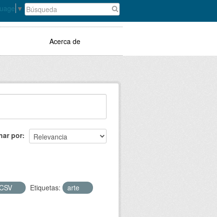
guage
▼
Acerca de
nar por
CSV
Etiquetas:
arte