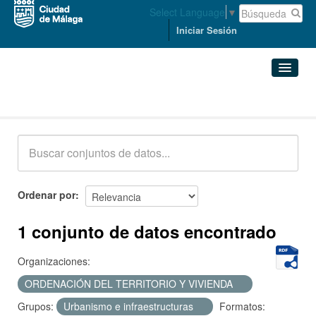
Select Language
▼
Iniciar Sesión
Conjuntos de datos
Conjuntos de datos
Organizaciones
Grupos
Ordenar por
Acerca de
1 conjunto de datos encontrado
Organizaciones:
ORDENACIÓN DEL TERRITORIO Y VIVIENDA
Grupos:
Urbanismo e infraestructuras
Formatos: