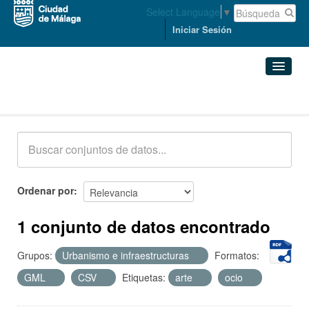
Select Language
▼
Iniciar Sesión
Conjuntos de datos
Conjuntos de datos
Organizaciones
Grupos
Ordenar por
Acerca de
1 conjunto de datos encontrado
Grupos:
Urbanismo e infraestructuras
Formatos:
GML
CSV
Etiquetas:
arte
ocio