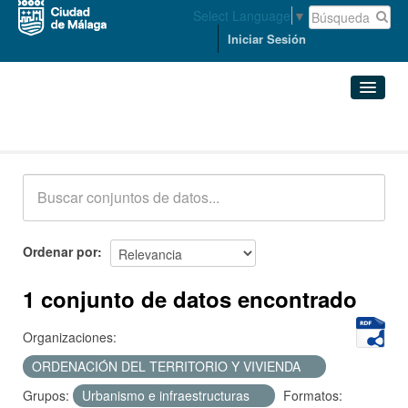
Select Language
▼
Iniciar Sesión
Conjuntos de datos
Conjuntos de datos
Organizaciones
Grupos
Ordenar por
Acerca de
1 conjunto de datos encontrado
Organizaciones:
ORDENACIÓN DEL TERRITORIO Y VIVIENDA
Grupos:
Urbanismo e infraestructuras
Formatos: