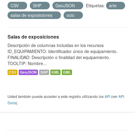
CSV
SHP
GeoJSON
Etiquetas:
arte
salas de exposiciones
ocio
Salas de exposiciones
Descripción de columnas incluidas en los recursos
ID_EQUIPAMIENTO: Identificador único de equipamiento.
FINALIDAD: Descripción o finalidad del equipamiento.
TOOLTIP: Nombre...
CSV
GeoJSON
SHP
KML
GML
Usted también puede acceder a este registro utilizando los
API
(ver
API
Docs
).