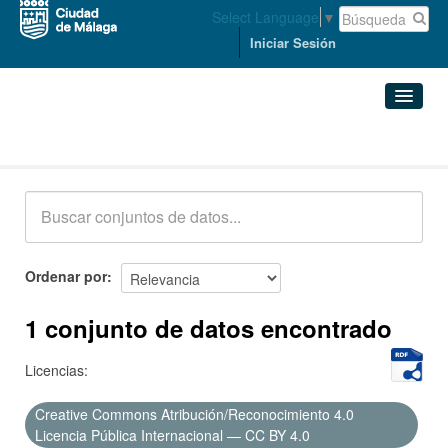
Select Language
▼
Iniciar Sesión
Conjuntos de datos
Conjuntos de datos
Organizaciones
Grupos
Ordenar por
Acerca de
1 conjunto de datos encontrado
Licencias:
Creative Commons Atribución/Reconocimiento 4.0
Licencia Pública Internacional — CC BY 4.0