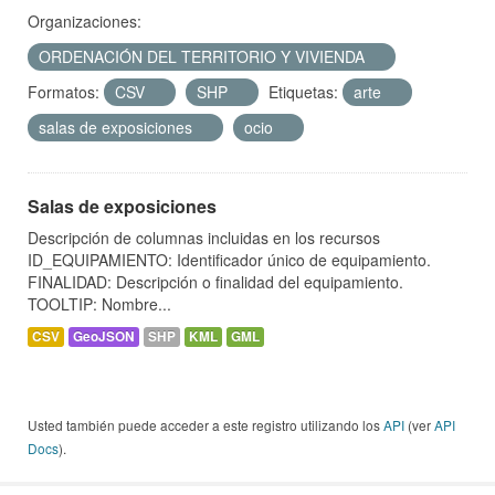
Organizaciones:
ORDENACIÓN DEL TERRITORIO Y VIVIENDA
Formatos:
CSV
SHP
Etiquetas:
arte
salas de exposiciones
ocio
Salas de exposiciones
Descripción de columnas incluidas en los recursos
ID_EQUIPAMIENTO: Identificador único de equipamiento.
FINALIDAD: Descripción o finalidad del equipamiento.
TOOLTIP: Nombre...
CSV
GeoJSON
SHP
KML
GML
Usted también puede acceder a este registro utilizando los
API
(ver
API
Docs
).