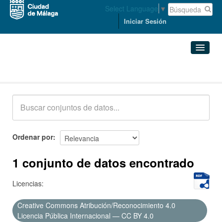
Select Language
▼
Iniciar Sesión
Conjuntos de datos
Conjuntos de datos
Organizaciones
Grupos
Ordenar por
Acerca de
1 conjunto de datos encontrado
Licencias:
Creative Commons Atribución/Reconocimiento 4.0
Licencia Pública Internacional — CC BY 4.0