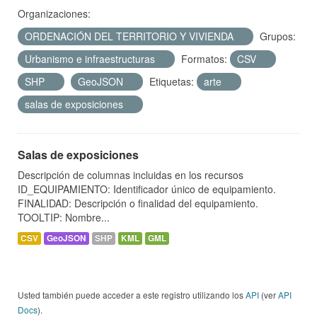
Organizaciones:
ORDENACIÓN DEL TERRITORIO Y VIVIENDA
Grupos:
Urbanismo e infraestructuras
Formatos:
CSV
SHP
GeoJSON
Etiquetas:
arte
salas de exposiciones
Salas de exposiciones
Descripción de columnas incluidas en los recursos
ID_EQUIPAMIENTO: Identificador único de equipamiento.
FINALIDAD: Descripción o finalidad del equipamiento.
TOOLTIP: Nombre...
CSV
GeoJSON
SHP
KML
GML
Usted también puede acceder a este registro utilizando los
API
(ver
API
Docs
).