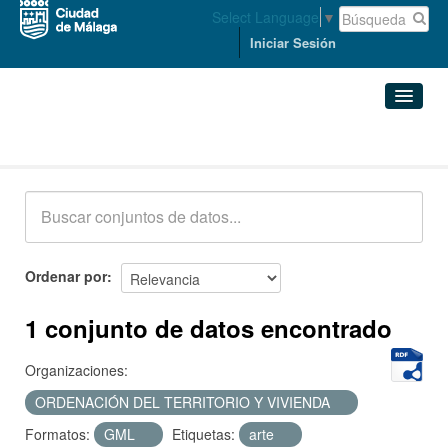
Select Language
▼
Iniciar Sesión
Conjuntos de datos
Conjuntos de datos
Organizaciones
Grupos
Ordenar por
Acerca de
1 conjunto de datos encontrado
Organizaciones:
ORDENACIÓN DEL TERRITORIO Y VIVIENDA
Formatos:
GML
Etiquetas:
arte