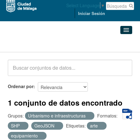
Select Language
▼
Iniciar Sesión
Conjuntos de datos
Conjuntos de datos
Organizaciones
Grupos
Ordenar por
Acerca de
1 conjunto de datos encontrado
Grupos:
Urbanismo e infraestructuras
Formatos:
SHP
GeoJSON
Etiquetas:
arte
equipamiento