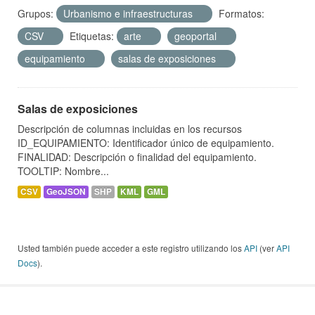
Grupos:
Urbanismo e infraestructuras
Formatos:
CSV
Etiquetas:
arte
geoportal
equipamiento
salas de exposiciones
Salas de exposiciones
Descripción de columnas incluidas en los recursos
ID_EQUIPAMIENTO: Identificador único de equipamiento.
FINALIDAD: Descripción o finalidad del equipamiento.
TOOLTIP: Nombre...
CSV
GeoJSON
SHP
KML
GML
Usted también puede acceder a este registro utilizando los
API
(ver
API
Docs
).