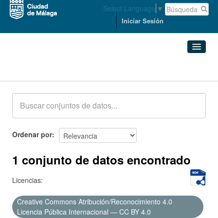
Select Language
▼
Iniciar Sesión
Conjuntos de datos
Conjuntos de datos
Organizaciones
Grupos
Ordenar por
Acerca de
1 conjunto de datos encontrado
Licencias:
Creative Commons Atribución/Reconocimiento 4.0
Licencia Pública Internacional — CC BY 4.0