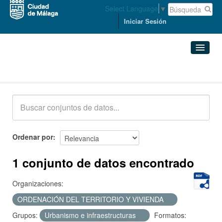
Select Language
▼
Iniciar Sesión
Conjuntos de datos
Conjuntos de datos
Organizaciones
Grupos
Ordenar por
Acerca de
1 conjunto de datos encontrado
Organizaciones:
ORDENACIÓN DEL TERRITORIO Y VIVIENDA
Grupos:
Urbanismo e infraestructuras
Formatos: