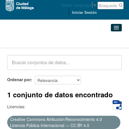
Select Language
▼
Iniciar Sesión
Conjuntos de datos
Conjuntos de datos
Organizaciones
Grupos
Ordenar por
Acerca de
1 conjunto de datos encontrado
Licencias:
Creative Commons Atribución/Reconocimiento 4.0
Licencia Pública Internacional — CC BY 4.0