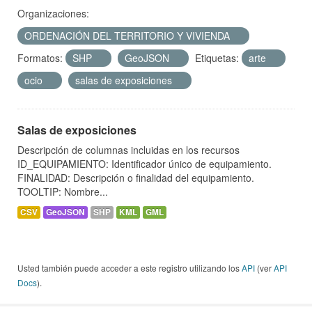
Organizaciones:
ORDENACIÓN DEL TERRITORIO Y VIVIENDA
Formatos:
SHP
GeoJSON
Etiquetas:
arte
ocio
salas de exposiciones
Salas de exposiciones
Descripción de columnas incluidas en los recursos
ID_EQUIPAMIENTO: Identificador único de equipamiento.
FINALIDAD: Descripción o finalidad del equipamiento.
TOOLTIP: Nombre...
CSV
GeoJSON
SHP
KML
GML
Usted también puede acceder a este registro utilizando los
API
(ver
API
Docs
).