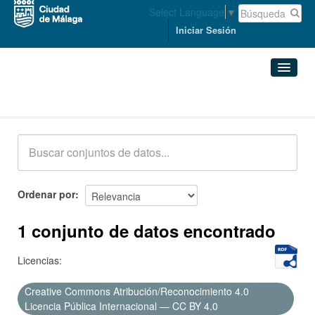
Select Language
▼
Iniciar Sesión
Conjuntos de datos
Conjuntos de datos
Organizaciones
Grupos
Ordenar por
Acerca de
1 conjunto de datos encontrado
Licencias:
Creative Commons Atribución/Reconocimiento 4.0
Licencia Pública Internacional — CC BY 4.0