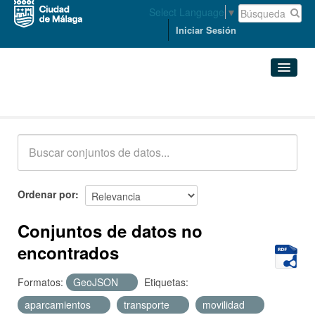
Select Language
▼
Iniciar Sesión
Conjuntos de datos
Conjuntos de datos
Organizaciones
Grupos
Ordenar por
Acerca de
Conjuntos de datos no
encontrados
Formatos:
GeoJSON
Etiquetas:
aparcamientos
transporte
movilidad