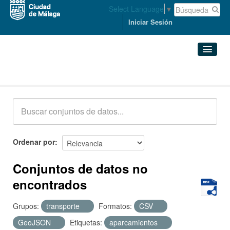
Select Language
▼
Iniciar Sesión
Conjuntos de datos
Conjuntos de datos
Organizaciones
Grupos
Ordenar por
Acerca de
Conjuntos de datos no
encontrados
Grupos:
transporte
Formatos:
CSV
GeoJSON
Etiquetas:
aparcamientos