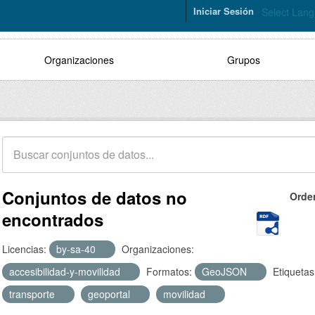
Iniciar Sesión
Select Lan
Organizaciones
Grupos
Conjuntos de datos no
Orde
encontrados
Licencias:
by-sa-40
Organizaciones:
accesibilidad-y-movilidad
Formatos:
GeoJSON
Etiquetas
transporte
geoportal
movilidad