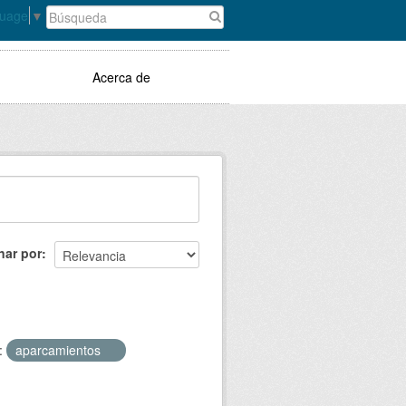
guage
▼
Acerca de
nar por
:
aparcamientos