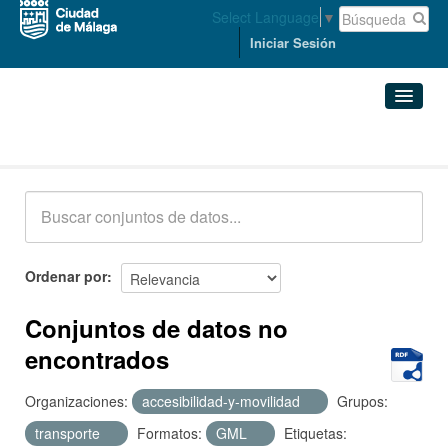
Select Language
▼
Iniciar Sesión
Conjuntos de datos
Conjuntos de datos
Organizaciones
Grupos
Ordenar por
Acerca de
Conjuntos de datos no
encontrados
Organizaciones:
accesibilidad-y-movilidad
Grupos:
transporte
Formatos:
GML
Etiquetas: