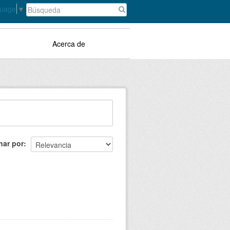
guage
▼
Acerca de
nar por