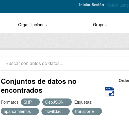
Iniciar Sesión
Select Lan
Organizaciones
Grupos
Conjuntos de datos no
Orde
encontrados
Formatos:
SHP
GeoJSON
Etiquetas:
aparcamientos
movilidad
transporte