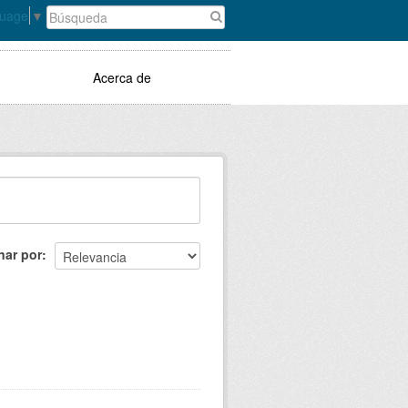
guage
▼
Acerca de
nar por