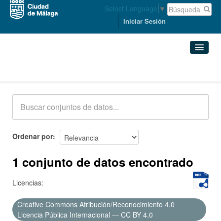
Select Language
▼
Iniciar Sesión
Conjuntos de datos
Conjuntos de datos
Organizaciones
Grupos
Ordenar por
Acerca de
1 conjunto de datos encontrado
Licencias:
Creative Commons Atribución/Reconocimiento 4.0
Licencia Pública Internacional — CC BY 4.0