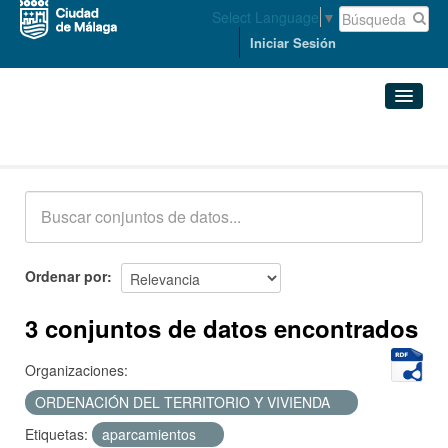
Select Language
▼
Iniciar Sesión
Conjuntos de datos
Conjuntos de datos
Organizaciones
Grupos
Ordenar por
Acerca de
3 conjuntos de datos encontrados
Organizaciones:
ORDENACIÓN DEL TERRITORIO Y VIVIENDA
Etiquetas:
aparcamientos