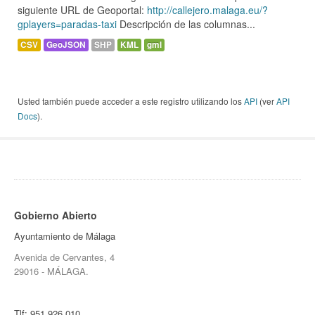
siguiente URL de Geoportal:
http://callejero.malaga.eu/?
gplayers=paradas-taxi
Descripción de las columnas...
CSV
GeoJSON
SHP
KML
gml
Usted también puede acceder a este registro utilizando los
API
(ver
API
Docs
).
Gobierno Abierto
Ayuntamiento de Málaga
Avenida de Cervantes, 4
29016 - MÁLAGA.
Tlf:
951 926 010