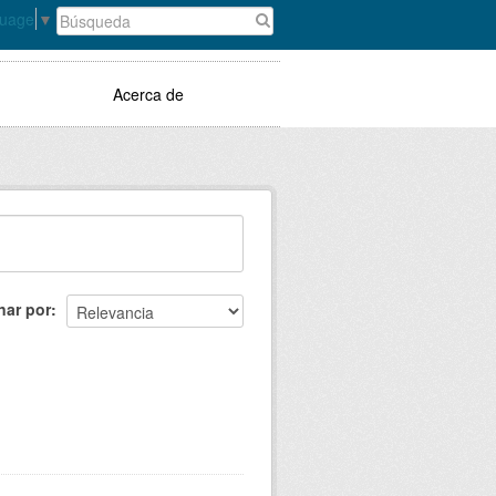
guage
▼
Acerca de
nar por