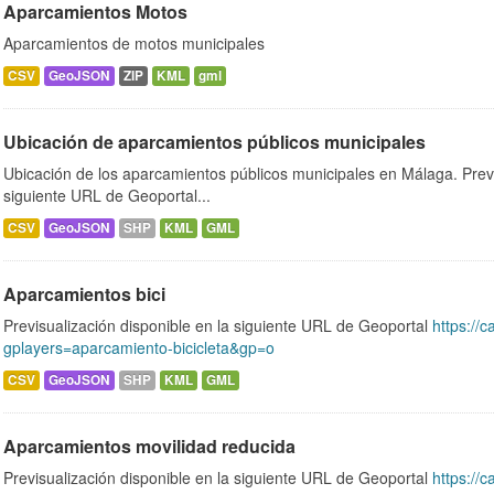
Aparcamientos Motos
Aparcamientos de motos municipales
CSV
GeoJSON
ZIP
KML
gml
Ubicación de aparcamientos públicos municipales
Ubicación de los aparcamientos públicos municipales en Málaga. Previ
siguiente URL de Geoportal...
CSV
GeoJSON
SHP
KML
GML
Aparcamientos bici
Previsualización disponible en la siguiente URL de Geoportal
https://c
gplayers=aparcamiento-bicicleta&gp=o
CSV
GeoJSON
SHP
KML
GML
Aparcamientos movilidad reducida
Previsualización disponible en la siguiente URL de Geoportal
https://c