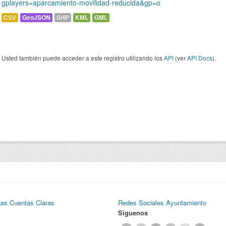
gplayers=aparcamiento-movilidad-reducida&gp=o
CSV
GeoJSON
SHP
KML
GML
Usted también puede acceder a este registro utilizando los
API
(ver
API Docs
).
Las Cuentas Claras
Redes Sociales Ayuntamiento
Síguenos