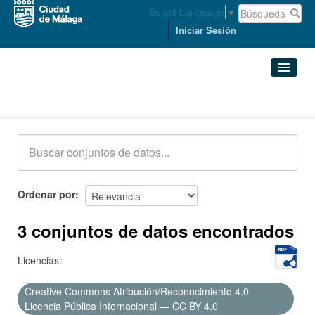
Select Language
▼
Iniciar Sesión
Conjuntos de datos
Conjuntos de datos
Organizaciones
Grupos
Ordenar por
Acerca de
3 conjuntos de datos encontrados
Licencias:
Creative Commons Atribución/Reconocimiento 4.0
Licencia Pública Internacional — CC BY 4.0