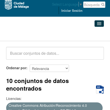
Select Language
▼
Iniciar Sesión
Conjuntos de datos
Conjuntos de datos
Organizaciones
Grupos
Ordenar por
Acerca de
10 conjuntos de datos
encontrados
Licencias:
Creative Commons Atribución/Reconocimiento 4.0